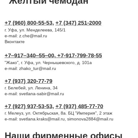
"Желтый чемодан"
+7 (960) 800-5
5-53,
+7 (347) 251-2000
г. Уфа, ул. Менделеева, 145/1
e-mail:
z.che@mail.ru
Вконтакте
+7‒917‒340‒55‒00,
+7-917-799-78-55
"Жако", г. Уфа, ул. Чернышевского, д. 101а
e-mail:
zhako_tur@mail.ru
+7 (937) 320-77-79
г. Белебей, ул. Ленина, 34
e-mail:
svetlana-sabir@mail.ru
+7 (927) 937-53-53,
+
7
(937) 485-77-70
г. Мелеуз, ул. Октябрьская, 8а. БЦ "Империя", 2
этаж
e-mail:
svetlana.kraks@mail.ru,
simonova2884@mail.ru
Наши фирменные офисы