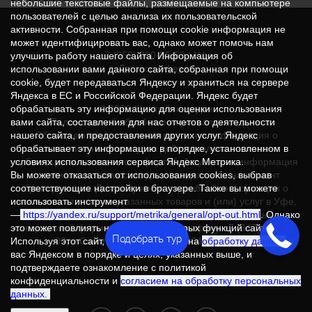
небольшие текстовые файлы, размещаемые на компьютере
пользователей с целью анализа их пользовательской
активности. Собранная при помощи cookie информация не
может идентифицировать вас, однако может помочь нам
+7 (960) 800-55-53
| Уфа
улучшить работу нашего сайта. Информация об
Договор-оферта
использовании вами данного сайта, собранная при помощи
cookie, будет передаваться Яндексу и храниться на сервере
Яндекса в ЕС и Российской Федерации. Яндекс будет
© 2026 Желтый чемодан
обрабатывать эту информацию для оценки использования
Положение об обработке персональных данных
вами сайта, составления для нас отчетов о деятельности
Обращаем ваше внимание на то, что информация о
нашего сайта, и предоставления других услуг. Яндекс
стоимости и наличии туров действительна на момент
обрабатывает эту информацию в порядке, установленном в
публикации и не является офертой. Актуальная информация
условиях использования сервиса Яндекс Метрика.
о наличии и стоимости тура определяется на момент
Вы можете отказаться от использования cookies, выбрав
бронирования. Для получения подробной информации о
соответствующие настройки в браузере. Также вы можете
наличии и стоимости указанных товаров и (или) услуг в Уфе,
использовать инструмент
пожалуйста, обращайтесь к менеджеру с помощью
—
https://yandex.ru/support/metrika/general/opt-out.html
. Однако
специальной формы связи или по телефону +7 (347) 251-20-
это может повлиять на работу некоторых функций сайта.
Подобрать тур
00; в Санкт-Петербурге: +7 (964) 345-90-02.
Используя этот сайт, вы соглашаетесь на
обработку данных
о
вас Яндексом в порядке и целях, указанных выше, и
подтверждаете ознакомление с политикой
конфиденциальности и
согласием на обработку персональных
данных.