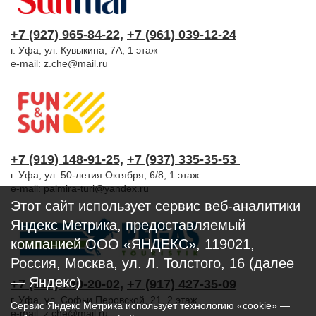
+7 (927) 965-84-22,
+7 (961) 039-12-24
г. Уфа, ул. Кувыкина, 7А, 1 этаж
e-mail:
z.che@mail.ru
+7 (919) 148-91-25,
+7 (937) 335-35-53
г. Уфа, ул. 50-летия Октября, 6/8, 1 этаж
e-mail:
palmira-turi@yandex.ru
Этот сайт использует сервис веб-аналитики
Яндекс Метрика, предоставляемый
компанией ООО «ЯНДЕКС», 119021,
Россия, Москва, ул. Л. Толстого, 16 (далее
— Яндекс)
+7 (917) 740-20-02,
+7 (917) 427-35-09
г. Уфа, ул. Софьи Перовской, 21, 2 этаж
Сервис Яндекс Метрика использует технологию «cookie» —
e-mail:
z.che@mail.ru