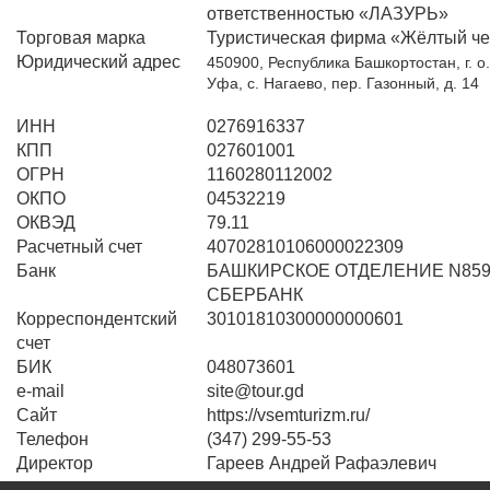
ответственностью «ЛАЗУРЬ»
Торговая марка
Туристическая фирма «Жёлтый ч
Юридический адрес
450900, Республика Башкортостан, г. о
Уфа, с. Нагаево, пер. Газонный, д. 14
ИНН
0276916337
КПП
027601001
ОГРН
1160280112002
ОКПО
04532219
ОКВЭД
79.11
Расчетный счет
40702810106000022309
Банк
БАШКИРСКОЕ ОТДЕЛЕНИЕ N859
СБЕРБАНК
Корреспондентский
30101810300000000601
счет
БИК
048073601
e-mail
site@tour.gd
Сайт
https://vsemturizm.ru/
Телефон
(347) 299-55-53
Директор
Гареев Андрей Рафаэлевич