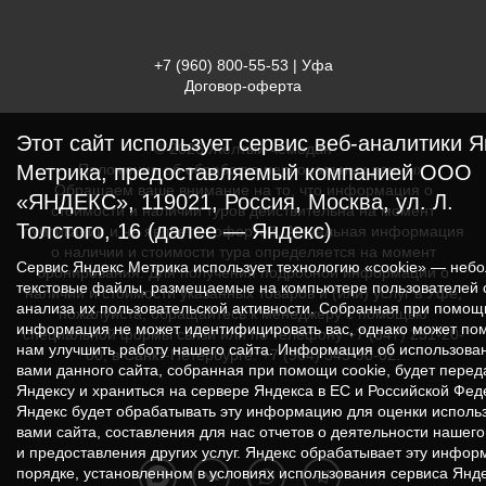
+7 (960) 800-55-53
| Уфа
Договор-оферта
Этот сайт использует сервис веб-аналитики 
© 2026 Желтый чемодан
Положение об обработке персональных данных
Метрика, предоставляемый компанией ООО
Обращаем ваше внимание на то, что информация о
«ЯНДЕКС», 119021, Россия, Москва, ул. Л.
стоимости и наличии туров действительна на момент
Толстого, 16 (далее — Яндекс)
публикации и не является офертой. Актуальная информация
о наличии и стоимости тура определяется на момент
Сервис Яндекс Метрика использует технологию «cookie» — неб
бронирования. Для получения подробной информации о
текстовые файлы, размещаемые на компьютере пользователей 
наличии и стоимости указанных товаров и (или) услуг в Уфе,
анализа их пользовательской активности. Собранная при помощ
пожалуйста, обращайтесь к менеджеру с помощью
информация не может идентифицировать вас, однако может по
специальной формы связи или по телефону +7 (347) 251-20-
нам улучшить работу нашего сайта. Информация об использова
00; в Санкт-Петербурге: +7 (964) 345-90-02.
вами данного сайта, собранная при помощи cookie, будет перед
Яндексу и храниться на сервере Яндекса в ЕС и Российской Фед
Яндекс будет обрабатывать эту информацию для оценки исполь
вами сайта, составления для нас отчетов о деятельности нашего
и предоставления других услуг. Яндекс обрабатывает эту инфор
порядке, установленном в условиях использования сервиса Янд