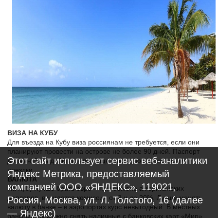
ВИЗА НА КУБУ
Для въезда на Кубу виза россиянам не требуется, если они
планируют провести на острове не более 90 дней. Паспорт
Этот сайт использует сервис веб-аналитики
должен быть действителен еще месяц после окончания
поездки.
Яндекс Метрика, предоставляемый
ВАЛЮТА
компанией ООО «ЯНДЕКС», 119021,
На Кубу лучше брать евро – при обмене американских
долларов взимается комиссия от 8 и до 20%. Лучше менять
Россия, Москва, ул. Л. Толстого, 16 (далее
валюту в банке – в аэропортах курс невыгодный. В местных
— Яндекс)
банкоматах можно снять наличные с банковских карт «Мир».