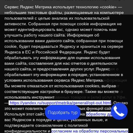
Сервис Яндекс Метрика использует технологию «cookie» —
небольшие текстовые файлы, размещаемые на компьютере
пользователей с целью анализа их пользовательской
активности. Собранная при помощи cookie информация не
может идентифицировать вас, однако может помочь нам
+7 (960) 800-55-53
| Уфа
улучшить работу нашего сайта. Информация об
Договор-оферта
использовании вами данного сайта, собранная при помощи
cookie, будет передаваться Яндексу и храниться на сервере
Яндекса в ЕС и Российской Федерации. Яндекс будет
© 2026 Желтый чемодан
обрабатывать эту информацию для оценки использования
Положение об обработке персональных данных
вами сайта, составления для нас отчетов о деятельности
Обращаем ваше внимание на то, что информация о
нашего сайта, и предоставления других услуг. Яндекс
стоимости и наличии туров действительна на момент
обрабатывает эту информацию в порядке, установленном в
публикации и не является офертой. Актуальная информация
условиях использования сервиса Яндекс Метрика.
о наличии и стоимости тура определяется на момент
Вы можете отказаться от использования cookies, выбрав
бронирования. Для получения подробной информации о
соответствующие настройки в браузере. Также вы можете
наличии и стоимости указанных товаров и (или) услуг в Уфе,
использовать инструмент
пожалуйста, обращайтесь к менеджеру с помощью
—
https://yandex.ru/support/metrika/general/opt-out.html
. Однако
специальной формы связи или по телефону +7 (347) 251-20-
это может повлиять на работу некоторых функций сайта.
Подобрать тур
00; в Санкт-Петербурге: +7 (964) 345-90-02.
Используя этот сайт, вы соглашаетесь на
обработку данных
о
вас Яндексом в порядке и целях, указанных выше, и
подтверждаете ознакомление с политикой
конфиденциальности и
согласием на обработку персональных